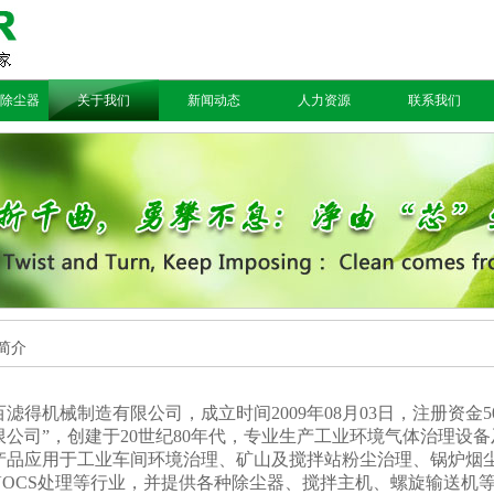
除尘器
关于我们
新闻动态
人力资源
联系我们
简介
百滤得机械制造有限公司，成立时间
2009
年
08
月
03
日，注册资金
5
限公司”，创建于
20
世纪
80
年代，专业生产工业环境气体治理设备
产品应用于工业车间环境治理、矿山及搅拌站粉尘治理、锅炉烟
VOCS
处理等行业，并提供各种除尘器、搅拌主机、螺旋输送机