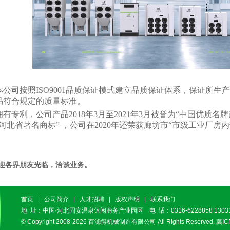
本公司按照
ISO9001
品质保证模式建立品质保证体系，保证所生产
品符合规定的质量标准。
拥有
专利，公司产品2018年3月至2021年3月被誉为“中国优质名牌产品
“河北省著名商标” ，公司在2020年还荣获廊坊市“市级工业厂房
迎各界朋友光临，洽谈业务。
首页
|
公司简介
|
人才招聘
|
版权声明
|
联系我们
地 址：中国·河北固安温泉休闲商务产业园区 电 话：0316-6228858 13031
© Copyright 2008-2026
百滤得机械制造有限公司
All Rights Reserved.
冀IC