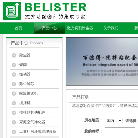
首页
产品中心
激光切割除尘器
关于我们
新
产品中心
Products
除尘器
蝶阀
振动器
除尘滤芯
螺旋输送机
产品订购
搅拌机
感谢您对百滤得产品的关注，请详细填
搅拌站其他配件
所在地区：
家庭空气净化器
您的称呼：
工业厂房环境治理设备