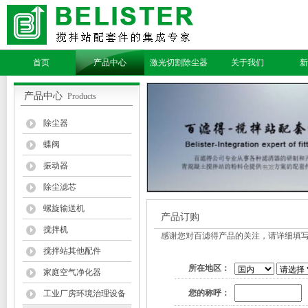
首页
产品中心
激光切割除尘器
关于我们
新
产品中心
Products
除尘器
蝶阀
振动器
除尘滤芯
螺旋输送机
产品订购
搅拌机
感谢您对百滤得产品的关注，请详细填
搅拌站其他配件
所在地区：
家庭空气净化器
您的称呼：
工业厂房环境治理设备