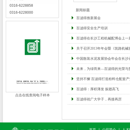
0316-6228858
新闻标题
0316-6228000
百滤得推新展会
百滤得安全生产培训
百滤得在长沙工程机械配博会上一
关于召开2013年年会暨《筑路机
中国散装水泥发展协会年会在长沙
未来，为绿而来—百滤得的光荣与
坚持不懈 百滤得打造粉料仓配套
百滤得：厚积薄发 振翅高飞
点击在线查阅电子样本
百滤得祝广大学子，再接再厉
首页
|
公司简介
|
人才