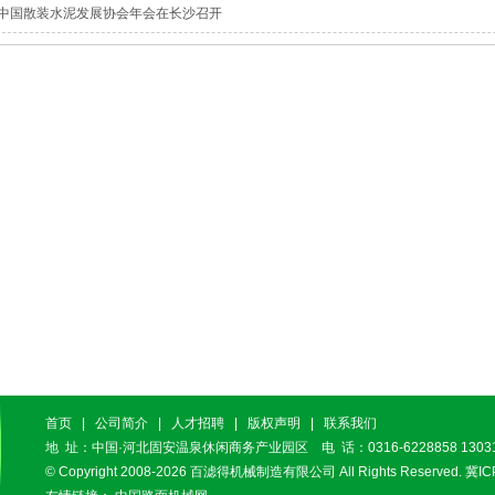
中国散装水泥发展协会年会在长沙召开
首页
|
公司简介
|
人才招聘
|
版权声明
|
联系我们
地 址：中国·河北固安温泉休闲商务产业园区 电 话：0316-6228858 13031
© Copyright 2008-2026
百滤得机械制造有限公司
All Rights Reserved.
冀IC