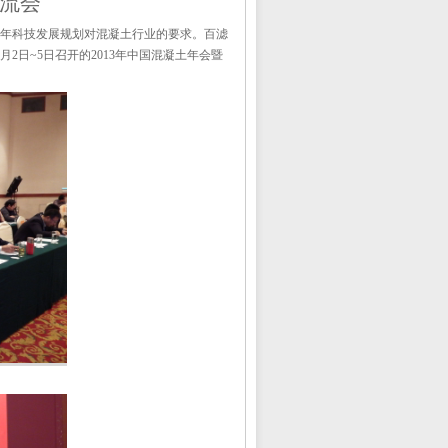
流会
年科技发展规划对混凝土行业的要求。百滤
月
2
日
~5
日召开的
2013
年中国混凝土年会暨