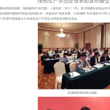
绿色生产示范企业表彰及经验交
更好的回应国家《绿色建筑行动方案》（国办发〔
2013
〕
1
号）及中国建筑业协会
2013
国内搅拌站配套件制造业的领头羊，特参加以“绿色发展，天高地阔”为主题的
2013
年
12
012
年度中国混凝土行业绿色生产示范企业表彰及经验交流会。
百滤得获首排座位资格