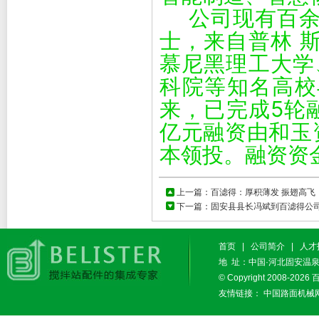
公司现有百
士，来自普林 
慕尼黑理工大学
科院等知名高校
来，已完成5轮
亿元融资由和玉
本领投。融资资
上一篇：
百滤得：厚积薄发 振翅高飞
下一篇：
固安县县长冯斌到百滤得公
首页
|
公司简介
|
人才
地 址：中国·河北固安温泉休闲
© Copyright 2008-2026
友情链接：
中国路面机械