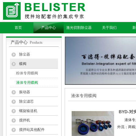
首页
产品中心
激光切割除尘器
关于我们
新
产品中心
Products
除尘器
蝶阀
粉体专用蝶阀
液体专用蝶阀
振动器
液体专用蝶阀
除尘滤芯
螺旋输送机
BYD-
液体专
搅拌机
外流；两截
搅拌站其他配件