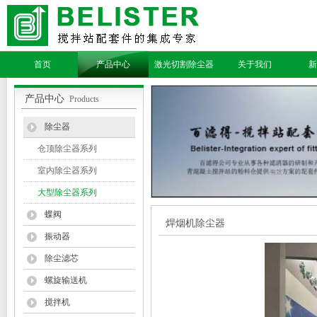
首页
产品中心
激光切割除尘器
关于我们
新
产品中心
Products
除尘器
仓顶除尘器系列
室内除尘器系列
大型除尘器系列
蝶阀
焊烟机除尘器
振动器
除尘滤芯
螺旋输送机
搅拌机